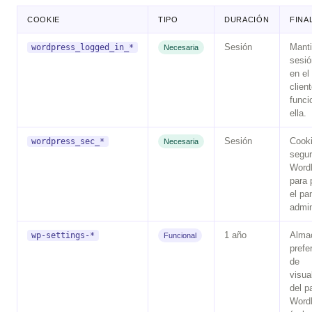
COOKIE
TIPO
DURACIÓN
FINA
Sesión
Manti
wordpress_logged_in_*
Necesaria
sesió
en el
clien
funci
ella.
Sesión
Cook
wordpress_sec_*
Necesaria
segur
Word
para 
el pa
admin
1 año
Alma
wp-settings-*
Funcional
prefe
de
visua
del p
Word