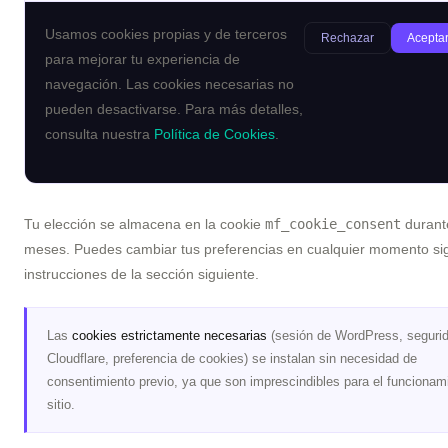
Usamos cookies propias y de terceros
Rechazar
Aceptar
para mejorar tu experiencia de
navegación. Las cookies necesarias no
pueden desactivarse. Para más detalles,
consulta nuestra
Política de Cookies
.
Tu elección se almacena en la cookie
mf_cookie_consent
durant
meses. Puedes cambiar tus preferencias en cualquier momento si
instrucciones de la sección siguiente.
Las
cookies estrictamente necesarias
(sesión de WordPress, seguri
Cloudflare, preferencia de cookies) se instalan sin necesidad de
consentimiento previo, ya que son imprescindibles para el funcionam
sitio.