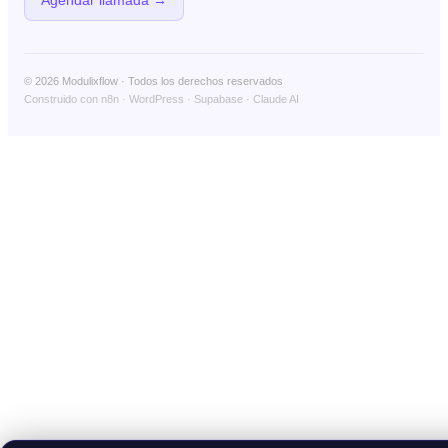
Agendar llamada →
© 2026 Modulixflow · Todos los derechos reservados
Construido con n8n · WordPress · Supabase · Claude AI