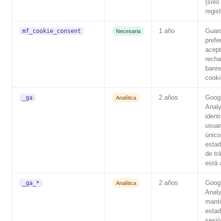
(solo
regis
1 año
Guard
mf_cookie_consent
Necesaria
prefe
acept
recha
banne
cooki
2 años
Goog
_ga
Analítica
Analy
identi
usuar
único
estad
de trá
está 
2 años
Goog
_ga_*
Analítica
Analy
manti
estad
sesió