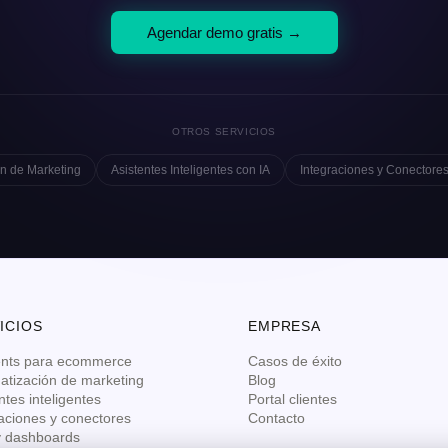
Agendar demo gratis →
OTROS SERVICIOS
n de Marketing
Asistentes Inteligentes con IA
Integraciones y Conectore
ICIOS
EMPRESA
ents para ecommerce
Casos de éxito
atización de marketing
Blog
ntes inteligentes
Portal clientes
aciones y conectores
Contacto
y dashboards