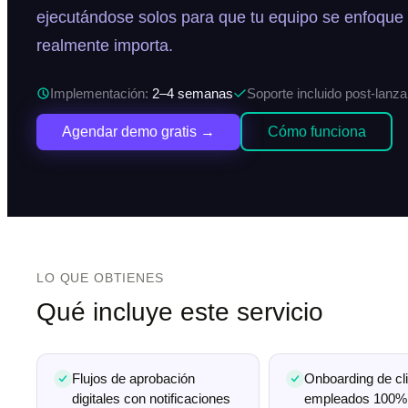
ejecutándose solos para que tu equipo se enfoque 
realmente importa.
Implementación:
2–4 semanas
Soporte incluido post-lanz
Agendar demo gratis →
Cómo funciona
LO QUE OBTIENES
Qué incluye este servicio
Flujos de aprobación
Onboarding de cl
digitales con notificaciones
empleados 100%