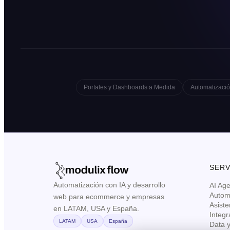
Portales y Dashboards a Medida
Automatizació
SERV
Automatización con IA y desarrollo
AI Ag
Autom
web para ecommerce y empresas
Asiste
en LATAM, USA y España.
Integr
LATAM
USA
España
Data 