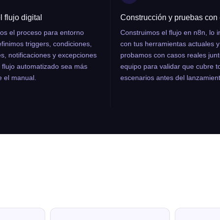
 flujo digital
Construcción y pruebas con 
s el proceso para entorno
Construimos el flujo en n8n, lo 
efinimos triggers, condiciones,
con tus herramientas actuales y
s, notificaciones y excepciones
probamos con casos reales junt
l flujo automatizado sea más
equipo para validar que cubre t
e el manual.
escenarios antes del lanzamient