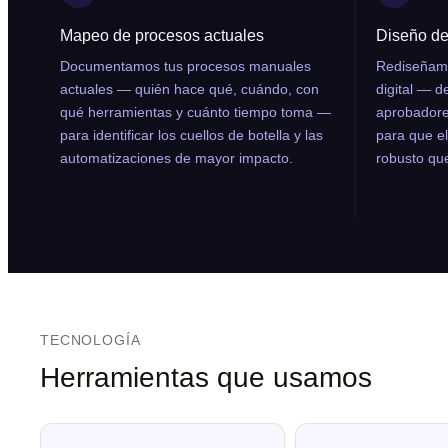
Mapeo de procesos actuales
Diseño del
Documentamos tus procesos manuales
Rediseñamo
actuales — quién hace qué, cuándo, con
digital — d
qué herramientas y cuánto tiempo toma —
aprobadore
para identificar los cuellos de botella y las
para que e
automatizaciones de mayor impacto.
robusto qu
TECNOLOGÍA
Herramientas que usamos